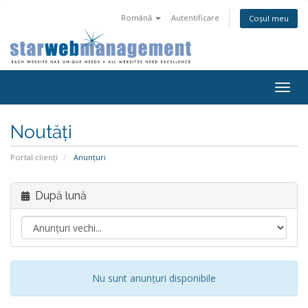
Română
Autentificare
Coșul meu
Togg
navig
Noutăți
Portal clienți
Anunțuri
După lună
Nu sunt anunțuri disponibile